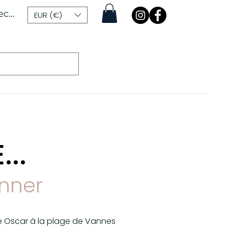
ecter
EUR (€)
..
nner
e Oscar à la plage de Vannes