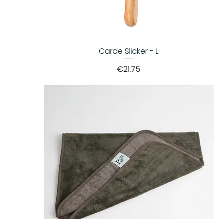
Carde Slicker - L
Price
€21.75