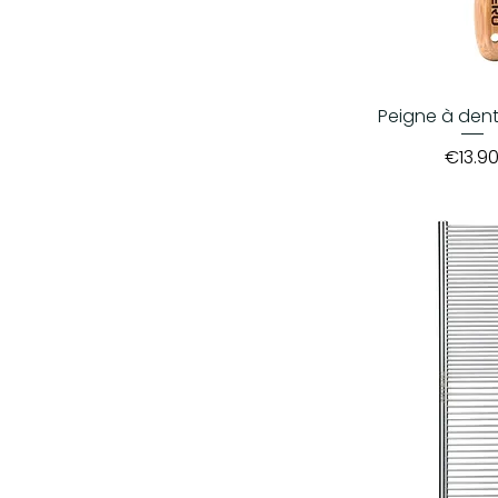
Peigne à dent
Price
€13.9