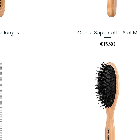
s larges
Carde Supersoft - S et M
Price
0
€15.90