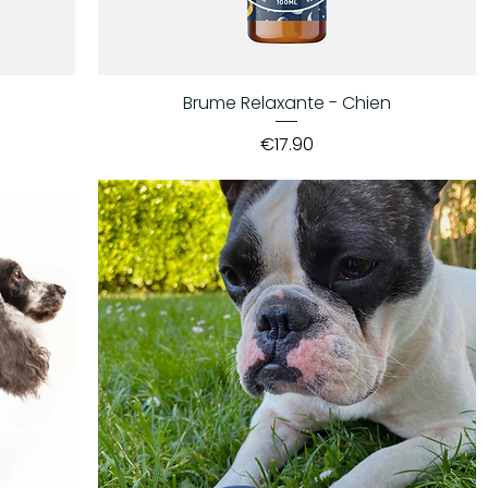
Brume Relaxante - Chien
Price
€17.90