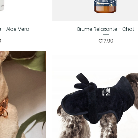
 - Aloe Vera
Brume Relaxante - Chat
Price
0
€17.90