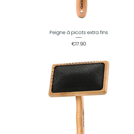
Peigne à picots extra fins
Price
€17.90