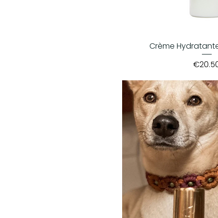
Crème Hydratante
Price
€20.5