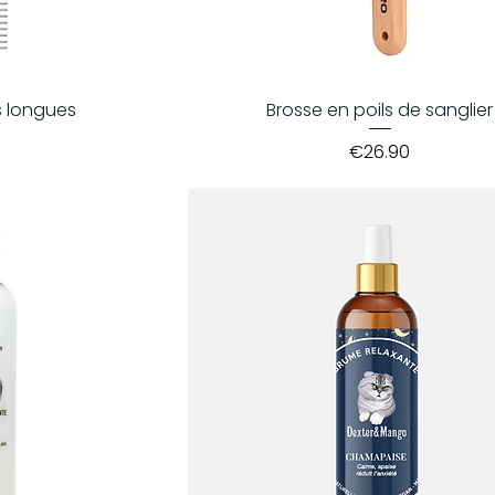
s longues
Brosse en poils de sanglier
Price
0
€26.90