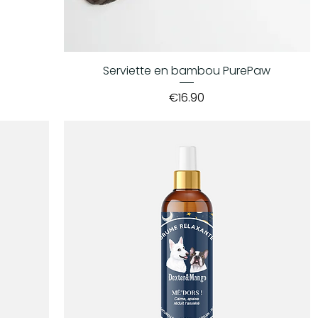
Serviette en bambou PurePaw
Price
€16.90