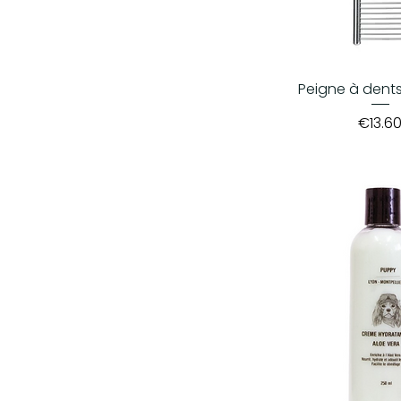
Peigne à dent
Price
€13.6