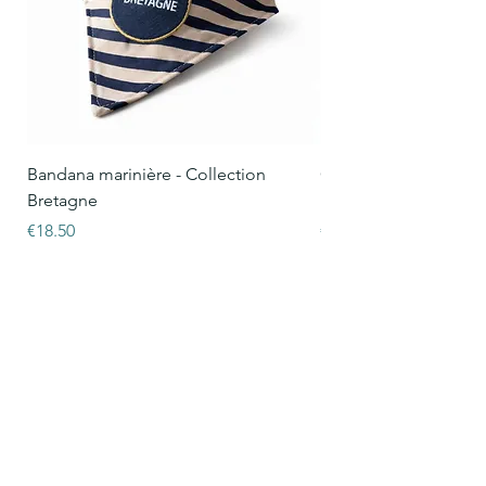
Bandana marinière - Collection
Collier Oscar marinièr
Bretagne
Bretagne
Price
Price
€18.50
€15.50