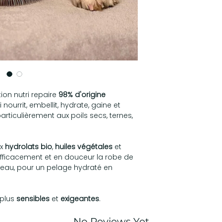
Evitez le contact a
!
Liste complète : Eau
d'ylang ylang*, hydr
vinaigre de pomme, 
végétale de jojoba,
végétale, poudre d'
conservateur appro
98%
des ingrédients
45% certifiés bio*
ion nutri repaire
98
% d'origine
Sans paraben, sans
 nourrit, embellit, hydrate, gaine et
silicone et sans p
 particulièrement aux poils secs, ternes,
Fabriqué en
Franc
région Nantaise. F
Flacon en PET recyc
ux
hydrolats bio
,
huiles végétales
et
efficacement et en douceur la robe de
peau, pour un pelage hydraté en
 plus
sensibles
et
exigeantes
.
No Reviews Yet