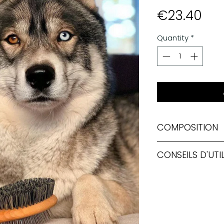
Pri
€23.40
Quantity
*
COMPOSITION
Sa formule
98% d'o
CONSEILS D'UTI
associe huiles végé
conditionneur végé
Bien agiter
avant e
exceptionnelles.
directement sur le 
Tous les ingrédie
étudiés et sélecti
Laisser agir quelqu
qualités et de leu
la peau des chiens