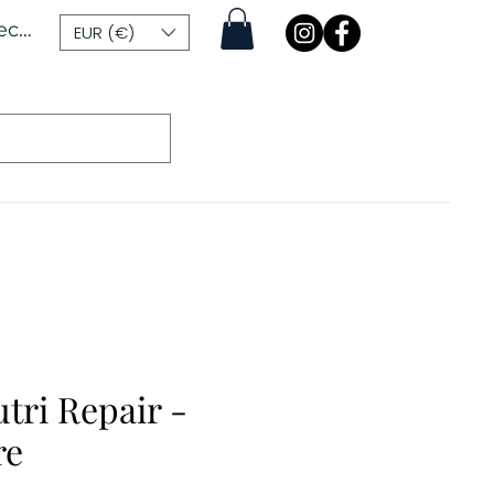
ecter
EUR (€)
tri Repair -
re