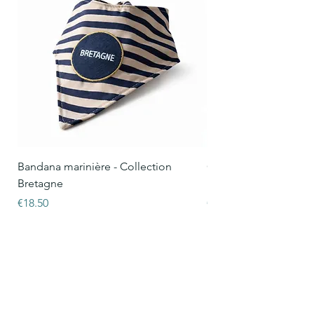
Bandana marinière - Collection
Collier Oscar marinièr
Bretagne
Bretagne
Price
Price
€18.50
€15.50