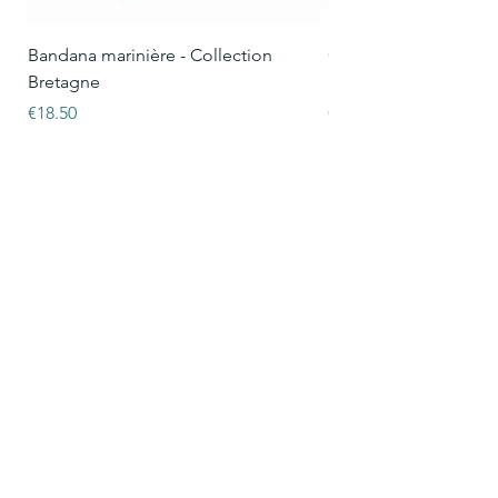
Bandana marinière - Collection
Collier Oscar marinièr
Bretagne
Bretagne
Price
Price
€18.50
€15.50