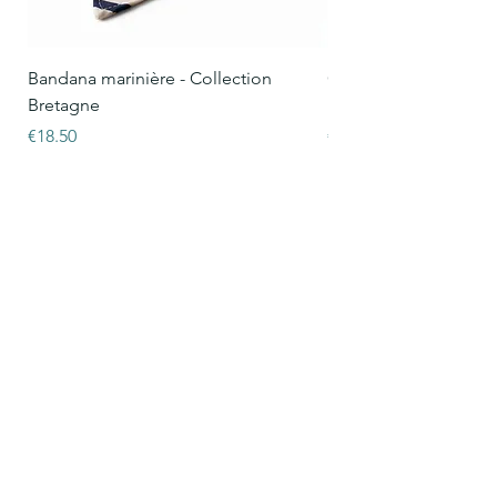
Bandana marinière - Collection
Collier Oscar marinièr
Bretagne
Bretagne
Price
Price
€18.50
€15.50