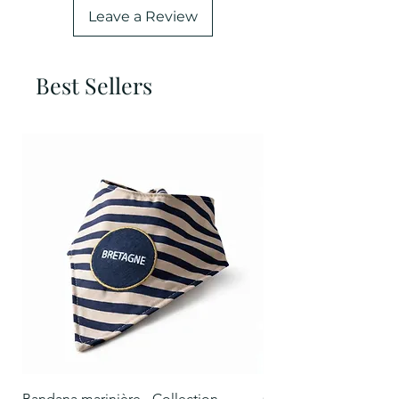
Leave a Review
Best Sellers
Bandana marinière - Collection
Collier Oscar marinièr