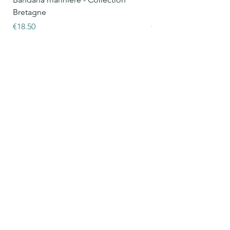
Bretagne
Bretagne
Price
Price
€18.50
€15.50