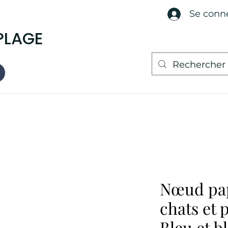
Se conn
PLAGE
Nœud pap
chats et 
Bleu et b