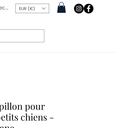
ecter
EUR (€)
illon pour
petits chiens -
lanc