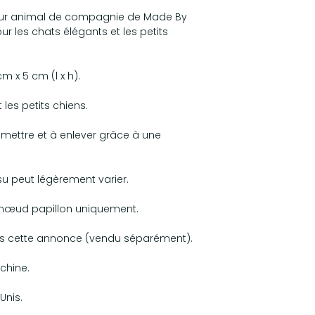
our animal de compagnie de Made By
ur les chats élégants et les petits
cm x 5 cm (l x h).
 les petits chiens.
à mettre et à enlever grâce à une
su peut légèrement varier.
nœud papillon uniquement.
dans cette annonce (vendu séparément).
chine.
Unis.