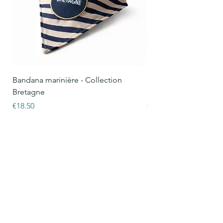
Bandana marinière - Collection
Collier Oscar marinièr
Bretagne
Bretagne
Price
Price
€18.50
€15.50