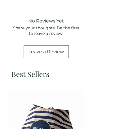
Longueur
Tour de
du dos
poitrail
No Reviews Yet
XS25
25cm
30-38cm
Share your thoughts. Be the first
S35
35cm
38-45cm
to leave a review.
M40
40cm
40-50cm
Leave a Review
M45
45cm
45-55cm
M50
50cm
50-62cm
Best Sellers
L
55cm
55-70cm
XL
66cm
66-90cm