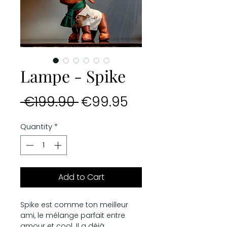
Lampe - Spike
Regular
Sale
 €199.90 
€99.95
Price
Price
Quantity
*
Add to Cart
Spike est comme ton meilleur
ami, le mélange parfait entre
amour et cool. Il a déjà