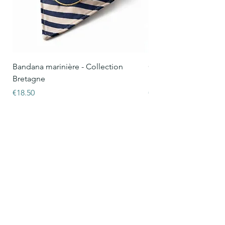
Bandana marinière - Collection
Collier Oscar marinièr
Bretagne
Bretagne
Price
Price
€18.50
€15.50