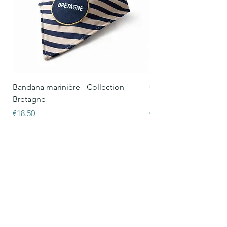
Bandana marinière - Collection
Collier Oscar marinièr
Bretagne
Bretagne
Price
Price
€18.50
€15.50