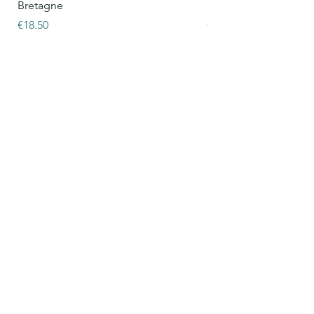
Bretagne
Bretagne
Price
Price
€18.50
€15.50