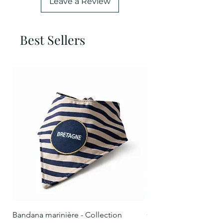
Leave a Review
Best Sellers
Bandana marinière - Collection
Collier Oscar marinièr