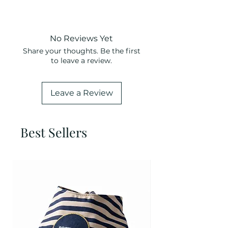
Longueur
Largeur
Standard
145 cm
1.8 cm
No Reviews Yet
Share your thoughts. Be the first
Toy
145 cm
1.3 cm
to leave a review.
Multiposition
243 cm
1.8 cm
standard
Leave a Review
Multiposition
243 cm
1.3 cm
Toy
Best Sellers