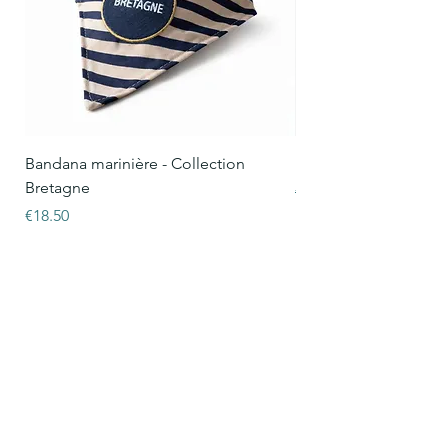
Bandana marinière - Collection
Harnais Oscar - Sunse
Bretagne
Regular Price
€31.00
Price
€18.50