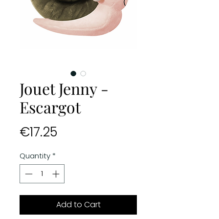
Jouet Jenny -
Escargot
Price
€17.25
Quantity
*
Add to Cart