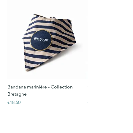
Bandana marinière - Collection
Collier Oscar marinièr
Bretagne
Bretagne
Price
Price
€18.50
€15.50