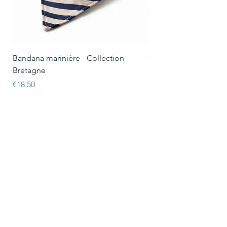
Bandana marinière - Collection
Collier Oscar marinièr
Bretagne
Bretagne
Price
Price
€18.50
€15.50