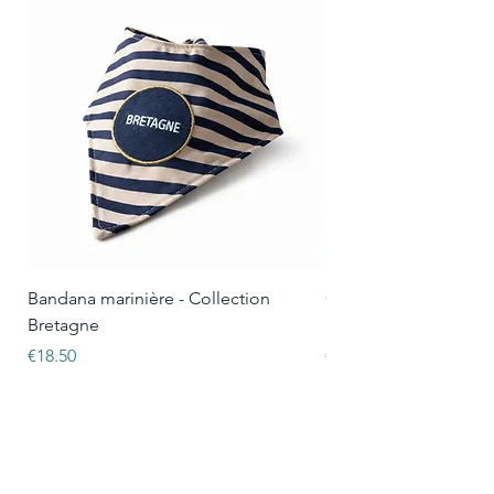
Bandana marinière - Collection
Collier Oscar marinièr
Bretagne
Bretagne
Price
Price
€18.50
€15.50