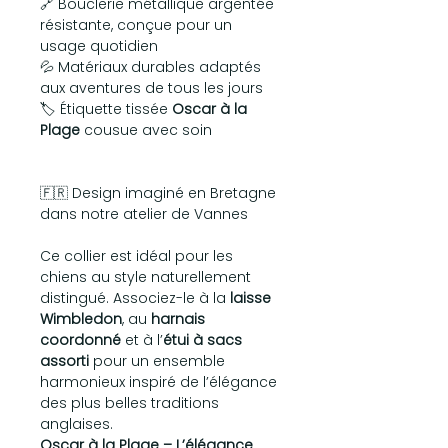
🔗 Bouclerie métallique argentée
résistante, conçue pour un
usage quotidien
💦 Matériaux durables adaptés
aux aventures de tous les jours
🏷️ Étiquette tissée
Oscar à la
Plage
cousue avec soin
🇫🇷 Design imaginé en Bretagne
dans notre atelier de Vannes
Ce collier est idéal pour les
chiens au style naturellement
distingué. Associez-le à la
laisse
Wimbledon
, au
harnais
coordonné
et à l’
étui à sacs
assorti
pour un ensemble
harmonieux inspiré de l’élégance
des plus belles traditions
anglaises.
Oscar à la Plage – L’élégance