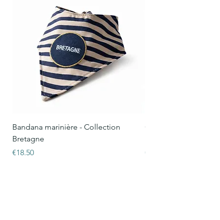
Bandana marinière - Collection
Collier Oscar marinièr
Bretagne
Bretagne
Price
Price
€18.50
€15.50