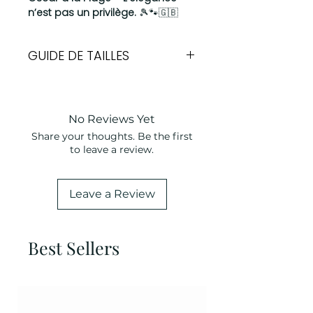
n’est pas un privilège.
🎾🐾🇬🇧
GUIDE DE TAILLES
Largeur
Tour de cou
XS
1,50cm
19-28cm
No Reviews Yet
Share your thoughts. Be the first
S
1,50cm
25-40cm
to leave a review.
M
2cm
33-55cm
Leave a Review
L
2,5cm
40-65cm
Best Sellers