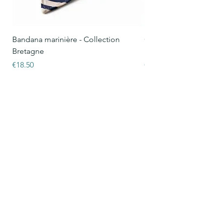
Bandana marinière - Collection
Collier Oscar marinièr
Bretagne
Bretagne
Price
Price
€18.50
€15.50