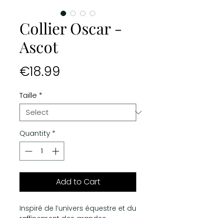
Collier Oscar -
Ascot
Price
€18.99
Taille
*
Quantity
*
Add to Cart
Inspiré de l’univers équestre et du