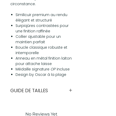
circonstance.
Similicuir premium au rendu
élégant et structuré
Surpiqûres contrastées pour
une finition raffinée
Collier ajustable pour un
maintien parfait
Boucle classique robuste et
intemporelle
Anneau en métal finition laiton
pour attache laisse
Médaille signature
OP
incluse
Design by Oscar à la plage
GUIDE DE TAILLES
Largeur
Tour de cou
30
1,50cm
21-27cm
No Reviews Yet