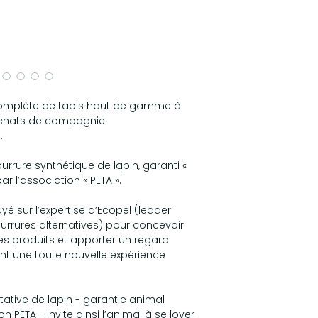
 complète de tapis haut de gamme à
 chats de compagnie.
.
ourrure synthétique de lapin, garanti «
r l’association « PETA ».
yé sur l’expertise d’Ecopel (leader
urrures alternatives) pour concevoir
es produits et apporter un regard
nt une toute nouvelle expérience
itative de lapin - garantie animal
ion PETA - invite ainsi l’animal à se lover