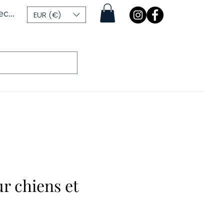
ecter
EUR (€)
r chiens et