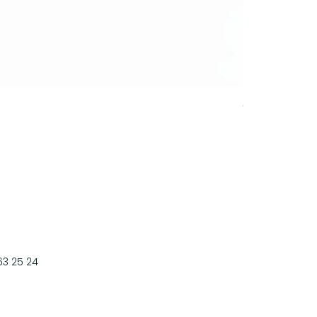
Collier Oscar 
Prix
15,50 €
3 25 24