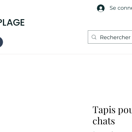
Se conn
PLAGE
Tapis pou
chats