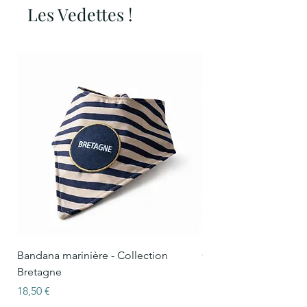
Les Vedettes !
Bandana marinière - Collection
Collier Oscar marinièr
Bretagne
Bretagne
Prix
Prix
18,50 €
15,50 €