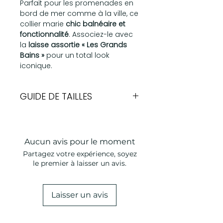
Parfait pour les promenades en
bord de mer comme à la ville, ce
collier marie
chic balnéaire et
fonctionnalité
. Associez-le avec
la
laisse assortie « Les Grands
Bains »
pour un total look
iconique.
GUIDE DE TAILLES
Largeur
Tour de cou
XS
1,50cm
19-28cm
Aucun avis pour le moment
Partagez votre expérience, soyez
S
1,50cm
25-40cm
le premier à laisser un avis.
M
2cm
33-55cm
Laisser un avis
L
2,5cm
40-65cm