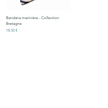
Bandana marinière - Collection
Collier Oscar marinièr
Bretagne
Bretagne
Prix
Prix
18,50 €
15,50 €