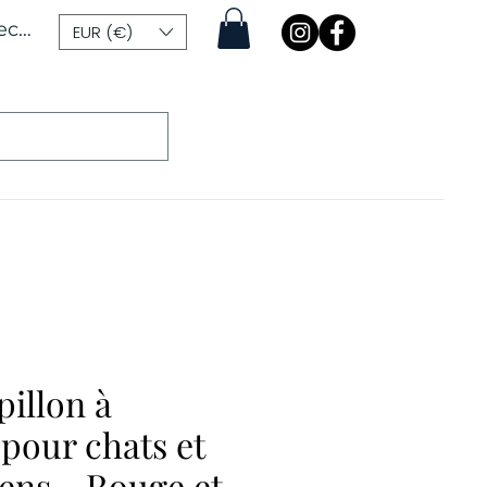
ecter
EUR (€)
illon à
pour chats et
iens - Rouge et