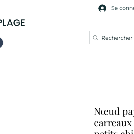
Se conn
PLAGE
Nœud pap
carreaux 
petits ch