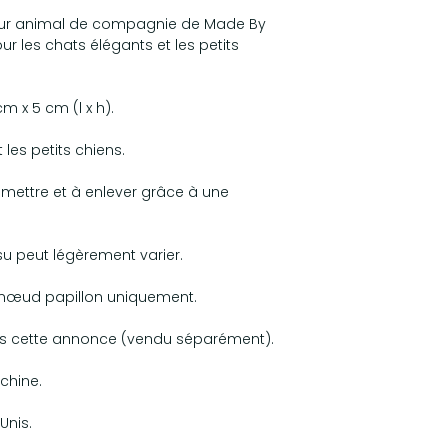
our animal de compagnie de Made By
ur les chats élégants et les petits
cm x 5 cm (l x h).
 les petits chiens.
à mettre et à enlever grâce à une
su peut légèrement varier.
nœud papillon uniquement.
dans cette annonce (vendu séparément).
chine.
Unis.