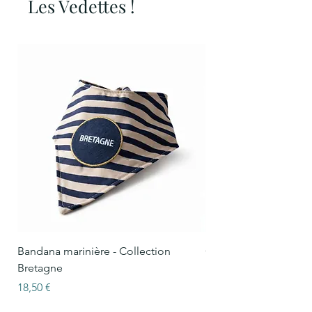
Les Vedettes !
Bandana marinière - Collection
Collier Oscar marinièr
Bretagne
Bretagne
Prix
Prix
18,50 €
15,50 €