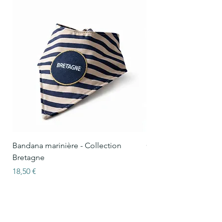
Bandana marinière - Collection
Collier Oscar marinièr
Bretagne
Bretagne
Prix
Prix
18,50 €
15,50 €