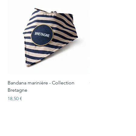
Bandana marinière - Collection
Collier Oscar marinièr
Bretagne
Bretagne
Prix
Prix
18,50 €
15,50 €