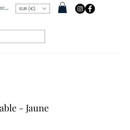
ecter
EUR (€)
ble - Jaune