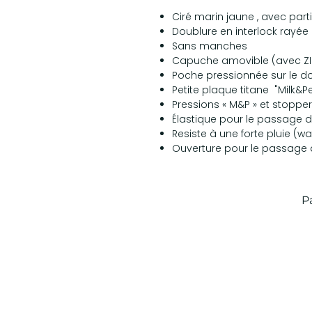
Ciré marin jaune , avec part
Doublure en interlock rayée
Sans manches
Capuche amovible (avec ZI
Poche pressionnée sur le d
Petite plaque titane "Milk&
Pressions « M&P » et stoppe
Élastique pour le passage 
Resiste à une forte pluie (w
Ouverture pour le passage d
P