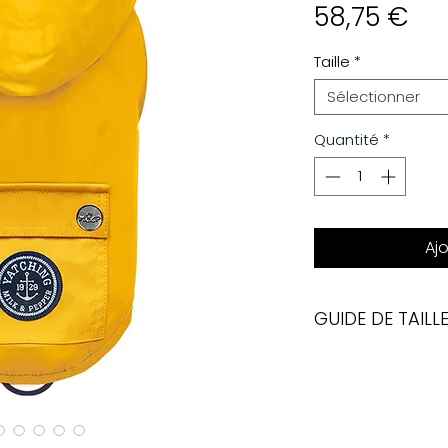
Pri
58,75 €
Taille
*
Sélectionner
Quantité
*
Aj
GUIDE DE TAILL
Voir tableaux ci-joi
Si vous avez un do
écrivez-nous, nous
repondre