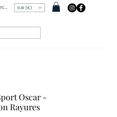
ecter
EUR (€)
Sport Oscar -
on Rayures