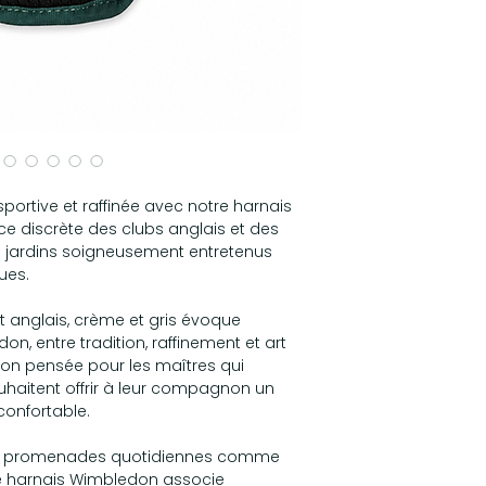
cou
XS
22-
S
32-
M
40-
L
48-
sportive et raffinée avec notre harnais
nce discrète des clubs anglais et des
XL
54-
jardins soigneusement entretenus
ues.
rt anglais, crème et gris évoque
on, entre tradition, raffinement et art
tion pensée pour les maîtres qui
uhaitent offrir à leur compagnon un
confortable.
s promenades quotidiennes comme
e harnais Wimbledon associe