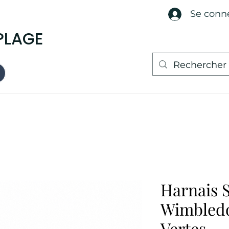
Se conn
PLAGE
Harnais 
Wimbled
Vertes