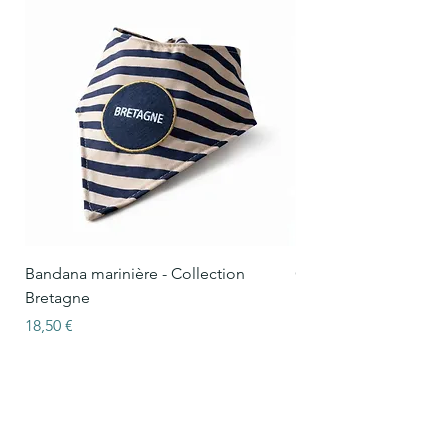
Bandana marinière - Collection
Collier Oscar marinièr
Bretagne
Bretagne
Prix
Prix
18,50 €
15,50 €