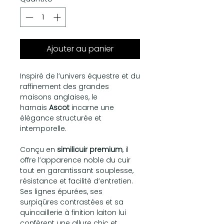
Ajouter au panier
Inspiré de l’univers équestre et du
raffinement des grandes
maisons anglaises, le
harnais
Ascot
incarne une
élégance structurée et
intemporelle.
Conçu en
similicuir premium
, il
offre l’apparence noble du cuir
tout en garantissant souplesse,
résistance et facilité d’entretien.
Ses lignes épurées, ses
surpiqûres contrastées et sa
quincaillerie à finition laiton lui
confèrent une allure chic et