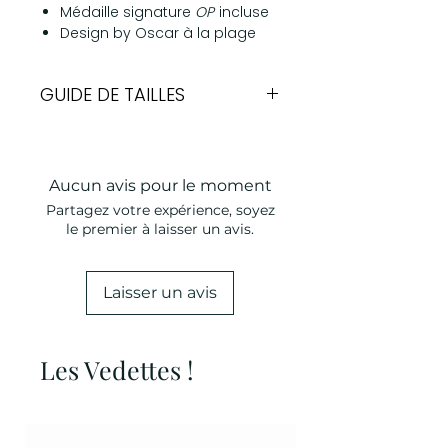
Médaille signature
OP
incluse
Design by Oscar à la plage
GUIDE DE TAILLES
Tour de
Largeur
poitrail
Aucun avis pour le moment
XS
29-32cm
2,00cm
Partagez votre expérience, soyez
le premier à laisser un avis.
S
35-40cm
2,50cm
M
41-46cm
3,00cm
Laisser un avis
L
52-57cm
3,50cm
Les Vedettes !
XL
65-70cm
4,50cm