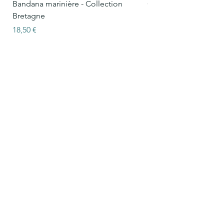
Bandana marinière - Collection
Collier Oscar marinièr
Bretagne
Bretagne
Prix
Prix
18,50 €
15,50 €