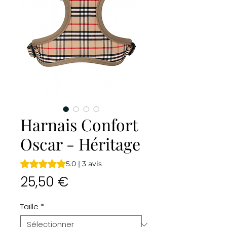
Harnais Confort
Oscar - Héritage
La note est de 5.0 sur cinq étoiles selon 3 avis
5.0 | 3 avis
Prix
25,50 €
Taille
*