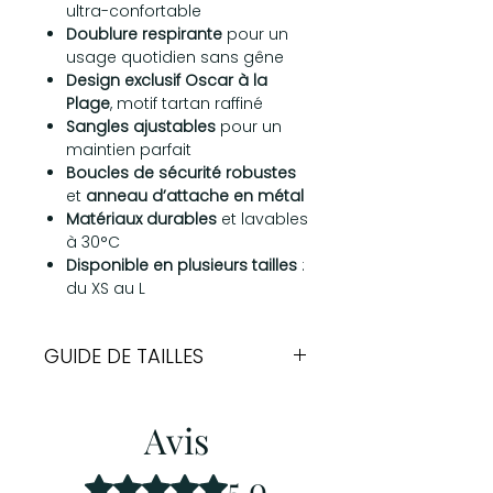
ultra-confortable
Doublure respirante
pour un
usage quotidien sans gêne
Design exclusif Oscar à la
Plage
, motif tartan raffiné
Sangles ajustables
pour un
maintien parfait
Boucles de sécurité robustes
et
anneau d’attache en métal
Matériaux durables
et lavables
à 30°C
Disponible en plusieurs tailles
:
du XS au L
GUIDE DE TAILLES
Tour de
Tour de
Avis
Cou
Poitrail
XS
27-31cm
31-46cm
5.0
Noté 5 sur 5.