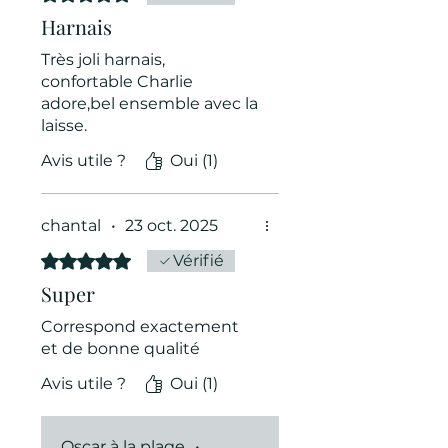
Harnais
Très joli harnais,
confortable Charlie
adore,bel ensemble avec la
laisse.
Avis utile ?
Oui (1)
chantal
•
23 oct. 2025
Noté 5 sur 5.
Vérifié
Super
Correspond exactement
et de bonne qualité
Avis utile ?
Oui (1)
Oscar à la plage
•