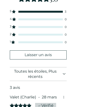
S
32-46cm
40-56cm
5
3
M
38-51cm
43-61cm
4
0
3
L
41-56cm
56-82cm
0
2
0
1
0
Laisser un avis
Toutes les étoiles, Plus
récents
3 avis
Valet (Charlie)
•
28 mars
Noté 5 sur 5.
Vérifié