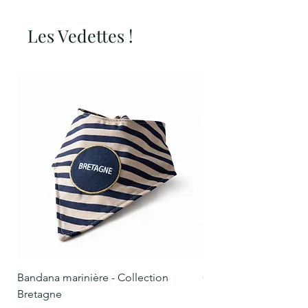
Les Vedettes !
Bandana marinière - Collection
Collier Oscar marinièr
Bretagne
Bretagne