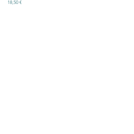
Prix
Prix
18,50 €
15,50 €