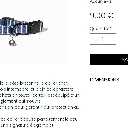
Aucun avis
Prix
9,00 €
Quantité
*
Aj
DIMENSIONS
e la côte bretonne, le collier chat
fois intemporel et plein de caractère.
Largeur
ts en toute liberté, il est équipé d’un
anglement
qui s’ouvre
1,50cm
sion, pour garantir leur protection au
, ce collier épouse parfaitement le cou
t une signature élégante et