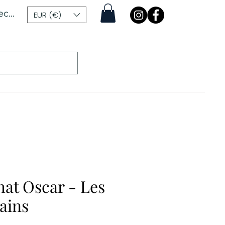
ecter
EUR (€)
hat Oscar - Les
ains