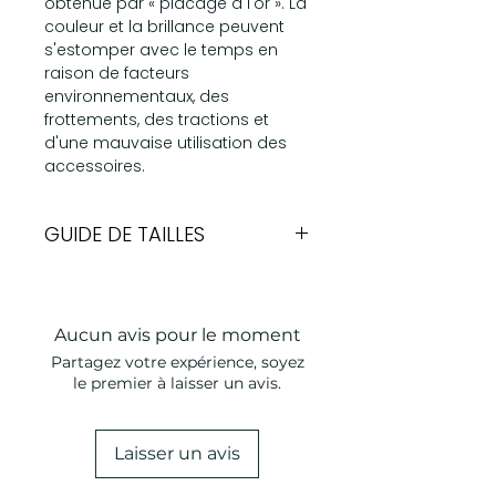
obtenue par « placage à l'or ». La
couleur et la brillance peuvent
s'estomper avec le temps en
raison de facteurs
environnementaux, des
frottements, des tractions et
d'une mauvaise utilisation des
accessoires.
GUIDE DE TAILLES
Largeur
Tour de cou
XS
Aucun avis pour le moment
Partagez votre expérience, soyez
S
le premier à laisser un avis.
M
Laisser un avis
L