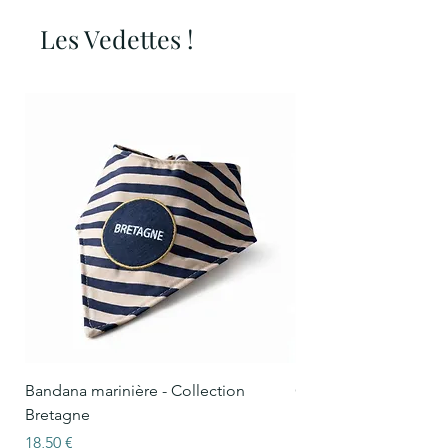
Les Vedettes !
Bandana marinière - Collection
Collier Oscar marinièr
Bretagne
Bretagne
Prix
Prix
18,50 €
15,50 €