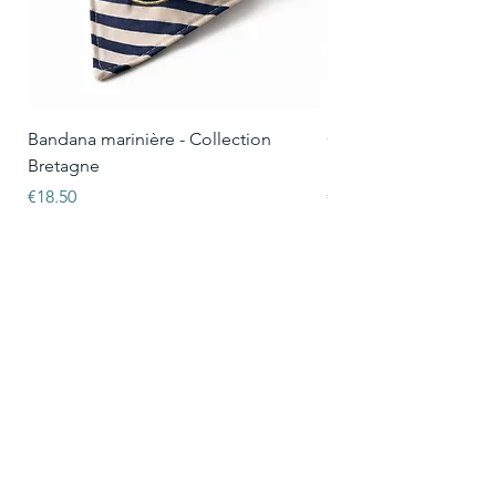
Bandana marinière - Collection
Collier Oscar marinièr
Bretagne
Bretagne
Price
Price
€18.50
€15.50