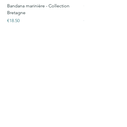
Bandana marinière - Collection
Collier Oscar marinièr
Bretagne
Bretagne
Price
Price
€18.50
€15.50